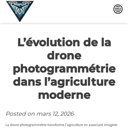
Skip
to
content
L’évolution de la
drone
photogrammétrie
dans l’agriculture
moderne
Posted on
mars 12, 2026
La drone photogrammétrie transforme l’agriculture en associant imagerie