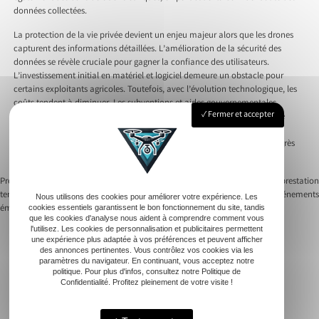
données collectées.
La protection de la vie privée devient un enjeu majeur alors que les drones
capturent des informations détaillées. L’amélioration de la sécurité des
données se révèle cruciale pour gagner la confiance des utilisateurs.
L’investissement initial en matériel et logiciel demeure un obstacle pour
certains exploitants agricoles. Toutefois, avec l’évolution technologique, les
coûts tendent à diminuer. Les subventions et aides gouvernementales
Fermer et accepter
encouragent l’adoption des technologies de drone photogrammétrie. Le
futur de l’agriculture repose en partie sur l’adoption de ces solutions
innovantes et surmontables. Les défis actuels ouvrent la voie à des progrès
futurs prometteurs.
Previous:
Prise de vue aérienne par drone :
Next:
Comment réussir sa prestation
tendances actuelles et technologies
drone professionnel pour des événements
Nous utilisons des cookies pour améliorer votre expérience. Les
Navigation
émergentes
cookies essentiels garantissent le bon fonctionnement du site, tandis
que les cookies d'analyse nous aident à comprendre comment vous
de
l'utilisez. Les cookies de personnalisation et publicitaires permettent
une expérience plus adaptée à vos préférences et peuvent afficher
des annonces pertinentes. Vous contrôlez vos cookies via les
l’article
paramètres du navigateur. En continuant, vous acceptez notre
politique. Pour plus d'infos, consultez notre Politique de
Confidentialité. Profitez pleinement de votre visite !
Accueil
Immobilier