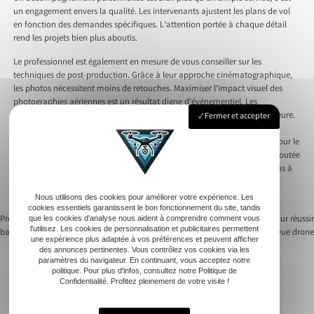
un engagement envers la qualité. Les intervenants ajustent les plans de vol
en fonction des demandes spécifiques. L’attention portée à chaque détail
rend les projets bien plus aboutis.
Le professionnel est également en mesure de vous conseiller sur les
techniques de post-production. Grâce à leur approche cinématographique,
les photos nécessitent moins de retouches. Maximiser l’impact visuel des
photographies aériennes est un résultat digne d’événementiel. Les
photographies institutionnelles exigent précision et qualité vidéo supérieure.
Fermer et accepter
Par ailleurs, un expert sera mieux placé pour faire des suggestions
pertinentes. Cela inclut des recommandations sur les périodes idéales pour le
survol. Offrir une expérience complète et personnalisée est une valeur ajoutée
précieuse. Ainsi, l’accompagnement par un professionnel ne se limite pas à
piloter un drone. Il englobe toutes les dimensions de la photographie
aérienne pour vous offrir le meilleur résultat possible.
Nous utilisons des cookies pour améliorer votre expérience. Les
cookies essentiels garantissent le bon fonctionnement du site, tandis
Previous:
Pilotage de drone : découvrez les
Next:
Techniques innovantes pour réussir
que les cookies d'analyse nous aident à comprendre comment vous
l'utilisez. Les cookies de personnalisation et publicitaires permettent
bases essentielles
une prise de vue drone
Navigation
une expérience plus adaptée à vos préférences et peuvent afficher
des annonces pertinentes. Vous contrôlez vos cookies via les
paramètres du navigateur. En continuant, vous acceptez notre
de
politique. Pour plus d'infos, consultez notre Politique de
Confidentialité. Profitez pleinement de votre visite !
l’article