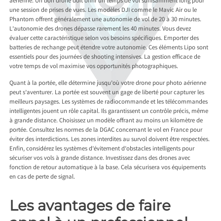
aérienne. Un bon drone doit offrir un temps de vol suffisamment long pour
une session de prises de vues. Les modèles DJI comme le Mavic Air ou le
Phantom offrent généralement une autonomie de vol de 20 à 30 minutes.
L’autonomie des drones dépasse rarement les 40 minutes. Vous devez
évaluer cette caractéristique selon vos besoins spécifiques. Emporter des
batteries de rechange peut étendre votre autonomie. Ces éléments Lipo sont
essentiels pour des journées de shooting intensives. La gestion efficace de
votre temps de vol maximise vos opportunités photographiques.
Quant à la portée, elle détermine jusqu’où votre drone pour photo aérienne
peut s’aventurer. La portée est souvent un gage de liberté pour capturer les
meilleurs paysages. Les systèmes de radiocommande et les télécommandes
intelligentes jouent un rôle capital. Ils garantissent un contrôle précis, même
à grande distance. Choisissez un modèle offrant au moins un kilomètre de
portée. Consultez les normes de la DGAC concernant le vol en France pour
éviter des interdictions. Les zones interdites au survol doivent être respectées.
Enfin, considérez les systèmes d’évitement d’obstacles intelligents pour
sécuriser vos vols à grande distance. Investissez dans des drones avec
fonction de retour automatique à la base. Cela sécurisera vos équipements
en cas de perte de signal.
Les avantages de faire