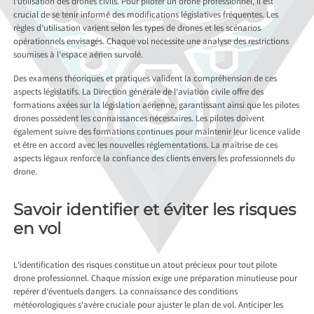
l’utilisation des drones civils. Pour piloter un drone professionnel, il est
crucial de se tenir informé des modifications législatives fréquentes. Les
règles d’utilisation varient selon les types de drones et les scénarios
opérationnels envisagés. Chaque vol nécessite une analyse des restrictions
soumises à l’espace aérien survolé.
Des examens théoriques et pratiques valident la compréhension de ces
aspects législatifs. La Direction générale de l’aviation civile offre des
formations axées sur la législation aérienne, garantissant ainsi que les pilotes
drones possèdent les connaissances nécessaires. Les pilotes doivent
également suivre des formations continues pour maintenir leur licence valide
et être en accord avec les nouvelles réglementations. La maîtrise de ces
aspects légaux renforce la confiance des clients envers les professionnels du
drone.
Savoir identifier et éviter les risques
en vol
L’identification des risques constitue un atout précieux pour tout pilote
drone professionnel. Chaque mission exige une préparation minutieuse pour
repérer d’éventuels dangers. La connaissance des conditions
météorologiques s’avère cruciale pour ajuster le plan de vol. Anticiper les