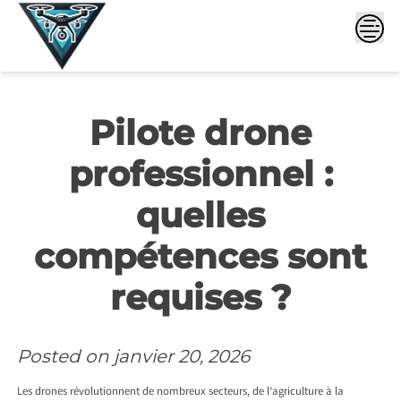
Skip
to
content
Pilote drone
professionnel :
quelles
compétences sont
requises ?
Posted on
janvier 20, 2026
Les drones révolutionnent de nombreux secteurs, de l’agriculture à la