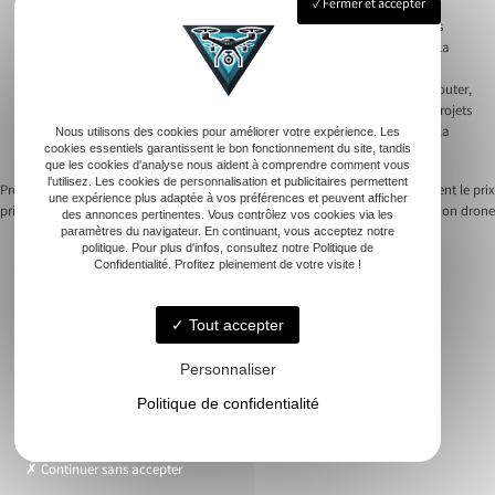
Fermer et accepter
Les formations intègrent des modules spécifiquement dédiés aux
compétences relationnelles. Cela permet aux pilotes d’acquerir les outils
nécessaires pour interagir sereinement avec les différents intervenants. La
collaboration avec d’autres professionnels, tels que des cadreurs ou des
ingénieurs, exige des compétences en travail d’équipe. La capacité à écouter,
partager des idées et faire preuve d’empathie contribue au succès des projets
aéronautiques. Ainsi, la bonne gestion des relations humaines renforce la
Nous utilisons des cookies pour améliorer votre expérience. Les
cookies essentiels garantissent le bon fonctionnement du site, tandis
qualité et la crédibilité de la prestation offerte au client.
que les cookies d'analyse nous aident à comprendre comment vous
l'utilisez. Les cookies de personnalisation et publicitaires permettent
Previous:
Comparatif des tarifs pour une
Next:
Facteurs qui influencent le prix
une expérience plus adaptée à vos préférences et peuvent afficher
prise de vue drone
d’une prestation drone
des annonces pertinentes. Vous contrôlez vos cookies via les
Navigation
paramètres du navigateur. En continuant, vous acceptez notre
politique. Pour plus d'infos, consultez notre Politique de
de
Confidentialité. Profitez pleinement de votre visite !
l’article
Tout accepter
Accueil
Immobilier
Personnaliser
Vue Aérienne
Politique de confidentialité
Événementiels
Suivi de chantier
Continuer sans accepter
Modélisation 3D