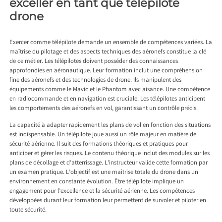
exceller en tant que télépilote
drone
Exercer comme télépilote demande un ensemble de compétences variées. La
maîtrise du pilotage et des aspects techniques des aéronefs constitue la clé
de ce métier. Les télépilotes doivent posséder des connaissances
approfondies en aéronautique. Leur formation inclut une compréhension
fine des aéronefs et des technologies de drone. Ils manipulent des
équipements comme le Mavic et le Phantom avec aisance. Une compétence
en radiocommande et en navigation est cruciale. Les télépilotes anticipent
les comportements des aéronefs en vol, garantissant un contrôle précis.
La capacité à adapter rapidement les plans de vol en fonction des situations
est indispensable. Un télépilote joue aussi un rôle majeur en matière de
sécurité aérienne. Il suit des formations théoriques et pratiques pour
anticiper et gérer les risques. Le contenu théorique inclut des modules sur les
plans de décollage et d’atterrissage. L’instructeur valide cette formation par
un examen pratique. L’objectif est une maîtrise totale du drone dans un
environnement en constante évolution. Être télépilote implique un
engagement pour l’excellence et la sécurité aérienne. Les compétences
développées durant leur formation leur permettent de survoler et piloter en
toute sécurité.