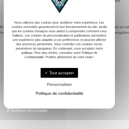
cartographie et la thermographie. La technologie drone évolue rapidement,
rendant l’autoformation et l’adaptation continues indispensables. Les
équipements modernes, comme les drones DJI, deviennent des alliés
incontournables des télépilotes aguerris.
Nous utilisons des cookies pour améliorer votre expérience. Les
Previous:
Optimiser la précision des
Next:
Pilote drone : devenir expert en vol
cookies essentiels garantissent le bon fonctionnement du site, tandis
que les cookies d'analyse nous aident à comprendre comment vous
mesures grâce au drone
et en navigation
Navigation
l'utilisez. Les cookies de personnalisation et publicitaires permettent
une expérience plus adaptée à vos préférences et peuvent afficher
des annonces pertinentes. Vous contrôlez vos cookies via les
de
paramètres du navigateur. En continuant, vous acceptez notre
politique. Pour plus d'infos, consultez notre Politique de
l’article
Confidentialité. Profitez pleinement de votre visite !
Accueil
Immobilier
Tout accepter
Vue Aérienne
Personnaliser
Événementiels
Politique de confidentialité
Suivi de chantier
Modélisation 3D
Nos réalisations
Continuer sans accepter
Contact