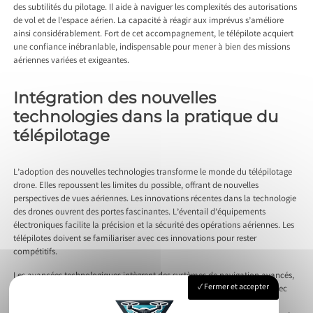
des subtilités du pilotage. Il aide à naviguer les complexités des autorisations
de vol et de l’espace aérien. La capacité à réagir aux imprévus s’améliore
ainsi considérablement. Fort de cet accompagnement, le télépilote acquiert
une confiance inébranlable, indispensable pour mener à bien des missions
aériennes variées et exigeantes.
Intégration des nouvelles
technologies dans la pratique du
télépilotage
L’adoption des nouvelles technologies transforme le monde du télépilotage
drone. Elles repoussent les limites du possible, offrant de nouvelles
perspectives de vues aériennes. Les innovations récentes dans la technologie
des drones ouvrent des portes fascinantes. L’éventail d’équipements
électroniques facilite la précision et la sécurité des opérations aériennes. Les
télépilotes doivent se familiariser avec ces innovations pour rester
compétitifs.
Les avancées technologiques intègrent des systèmes de navigation avancés,
Fermer et accepter
des caméras haute-définition et des logiciels de traitement d’images. Avec
ces outils, le pilote peut effectuer des tâches complexes telles que la