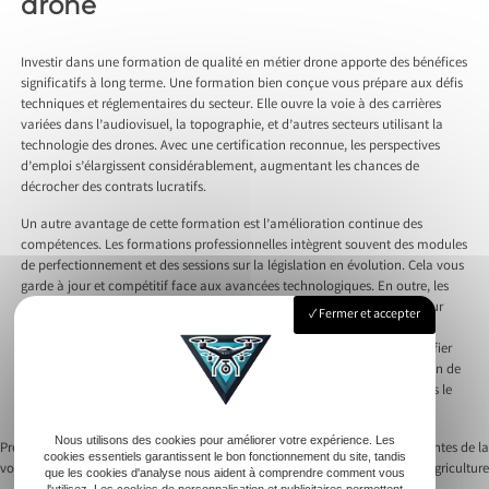
drone
Investir dans une formation de qualité en métier drone apporte des bénéfices
significatifs à long terme. Une formation bien conçue vous prépare aux défis
techniques et réglementaires du secteur. Elle ouvre la voie à des carrières
variées dans l’audiovisuel, la topographie, et d’autres secteurs utilisant la
technologie des drones. Avec une certification reconnue, les perspectives
d’emploi s’élargissent considérablement, augmentant les chances de
décrocher des contrats lucratifs.
Un autre avantage de cette formation est l’amélioration continue des
compétences. Les formations professionnelles intègrent souvent des modules
de perfectionnement et des sessions sur la législation en évolution. Cela vous
garde à jour et compétitif face aux avancées technologiques. En outre, les
compétences acquises durant la formation peuvent être appliquées pour
Fermer et accepter
développer des activités particulières comme la photogrammétrie ou
l’analyse thermographique. Grâce à cette expertise, vous pouvez diversifier
vos services, augmentant ainsi votre attrait sur le marché. Une formation de
qualité offre donc une valeur ajoutée en consolidant votre position dans le
domaine dynamique et en pleine expansion du métier drone.
Nous utilisons des cookies pour améliorer votre expérience. Les
Previous:
Pilote drone : devenir expert en
Next:
Applications innovantes de la
cookies essentiels garantissent le bon fonctionnement du site, tandis
vol et en navigation
photogrammétrie drone en agriculture
que les cookies d'analyse nous aident à comprendre comment vous