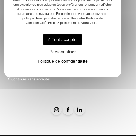
Navigation
l'utilisez. Les cookies de personnalisation et publicitaires permettent
une expérience plus adaptée à vos préférences et peuvent afficher
de
des annonces pertinentes. Vous contrôlez vos cookies via les
paramètres du navigateur. En continuant, vous acceptez notre
politique. Pour plus d'infos, consultez notre Politique de
l’article
Confidentialité. Profitez pleinement de votre visite !
Accueil
Immobilier
Tout accepter
Vue Aérienne
Événementiels
Personnaliser
Suivi de chantier
Politique de confidentialité
Modélisation 3D
Nos réalisations
Continuer sans accepter
Contact