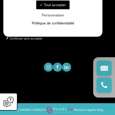
Tout accepter
Horaires
Personnaliser
Lundi - Vendredi : 9h - 18h
Politique de confidentialité
Continuer sans accepter
© GD DRONES SERVICES -
-
Mentions légales
-
Blog
';