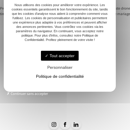
Nous utilisons des cookies pour améliorer votre expérience. Les
Previous:
Découvrez le potentiel du
Next:
Comment choisir un vidéaste drone
cookies essentiels garantissent le bon fonctionnement du site, tandis
timelapse drone sur votre chantier
pour votre mariage
que les cookies d'analyse nous aident à comprendre comment vous
Navigation
l'utilisez. Les cookies de personnalisation et publicitaires permettent
une expérience plus adaptée à vos préférences et peuvent afficher
de
des annonces pertinentes. Vous contrôlez vos cookies via les
paramètres du navigateur. En continuant, vous acceptez notre
politique. Pour plus d'infos, consultez notre Politique de
l’article
Confidentialité. Profitez pleinement de votre visite !
Accueil
Immobilier
Tout accepter
Vue Aérienne
Personnaliser
Événementiels
Suivi de chantier
Politique de confidentialité
Modélisation 3D
Nos réalisations
Continuer sans accepter
Contact