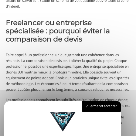
assure un survol sûr. Établir un schéma de vol quadrillé couvre toute la zone
d’intérêt.
Freelancer ou entreprise
spécialisée : pourquoi éviter la
comparaison de devis
Faire appel à un professionnel unique garantit une cohérence dans les
résultats. La comparaison de devis peut altérer la qualité du projet. Chaque
professionnel possède une expertise spécifique. Une entreprise spécialisée en
drones DJI maîtrise mieux la photogrammétrie. Elle possède souvent un
équipement de pointe adapté. Choisir un praticien unique évite les disparités
de méthodologie. Les économies à court terme résultant de la comparaison
peuvent coûter plus cher sur le long terme, à cause de retouches nécessaires.
Les professionnels connaissent les subtilités de l’utilisation de chaque drone,
qu’il soit terrestre ou aérien. Ils assurent que chaque prise de vue aérienne est
Fermer et accepter
parfaitement cadrée et stabilisée. Collaborer avec un expert engage sa
responsabilité et son expérience pour le projet. Cela garantit un service de
qualité et des résultats fidèles aux attentes. Employer des professionnels
formés en drone DJI inspire confiance. Ils savent comment éviter les
obstacles et anticiper les défis inhérents à chaque mission.