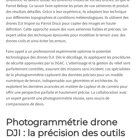
différence. Ils savent utiliser les différents modes de vol des drones, tel que le
Parrot Bebop. Ce savoir-faire optimise les prises de vue aériennes et produit
des résultats détaillés. Grâce à leur expérience, ils adaptent leur technique
aux différentes topographies et conditions météorologiques. Ils utilisent des
drones DJI Inspire ou Parrot Disco pour capter des images en haute-
définition. Cette approche assure des vues aériennes fiables et précises. Un
expert utilise des techniques éprouvées pour modéliser le terrain avec des
drones civils et ainsi éviter les erreurs.
Faire appel à un professionnel expérimenté optimise le potentiel
technologique des drones DJI. Dès le décollage, ils appliquent les procédures
de sécurité approuvées par la DGAC. L’atterrissage et la gestion du relief sont
parfaitement contrôlés, assurant des missions sans incident. Les spécialistes
de la photogrammétrie capturent des données précises pour un modèle
numérique de terrain, indispensable aux géomètres et architectes. Ils
exploitent les dernières avancées en matière de capteur et de caméra pour
offrir une perspective parfaite et hautement précise. La collaboration avec
un expert garantit une photogrammétrie réussie, sans soucis de
comparaisons de devis.
Photogrammétrie drone
DJI : la précision des outils