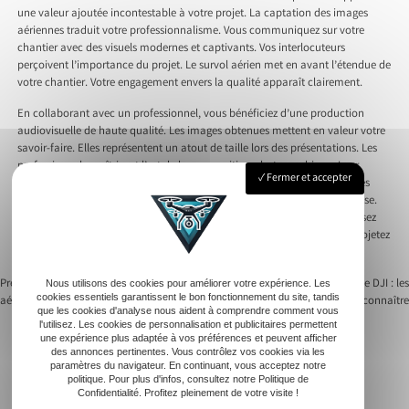
une valeur ajoutée incontestable à votre projet. La captation des images
aériennes traduit votre professionnalisme. Vous communiquez sur votre
chantier avec des visuels modernes et captivants. Vos interlocuteurs
perçoivent l’importance du projet. Le survol aérien met en avant l’étendue de
votre chantier. Votre engagement envers la qualité apparaît clairement.
En collaborant avec un professionnel, vous bénéficiez d’une production
audiovisuelle de haute qualité. Les images obtenues mettent en valeur votre
savoir-faire. Elles représentent un atout de taille lors des présentations. Les
professionnels maîtrisent l’art de la composition photographique. Leur
Fermer et accepter
intervention assure une mise en valeur optimale de votre site. Les images
obtenues deviennent une véritable banque d’images pour votre entreprise.
Vous facilitez ainsi vos futures actions marketing et communication. Misez
sur la technologie drone pour optimiser votre stratégie commerciale. Projetez
une image innovante et ambitieuse de votre chantier.
Previous:
Découvrez l’art de la photo
Next:
Photogrammétrie drone DJI : les
Nous utilisons des cookies pour améliorer votre expérience. Les
cookies essentiels garantissent le bon fonctionnement du site, tandis
aérienne avec un drone
essentiels à connaître
Navigation
que les cookies d'analyse nous aident à comprendre comment vous
l'utilisez. Les cookies de personnalisation et publicitaires permettent
une expérience plus adaptée à vos préférences et peuvent afficher
de
des annonces pertinentes. Vous contrôlez vos cookies via les
paramètres du navigateur. En continuant, vous acceptez notre
l’article
politique. Pour plus d'infos, consultez notre Politique de
Confidentialité. Profitez pleinement de votre visite !