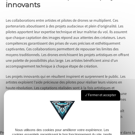
innovants
Les collaborations entre artistes et pilotes de drones se multiplient. Ces
partenariats aboutissent à des projets audacieux et plein d’originalité. Les
pilotes apportent leur expertise technique et leur maîtrise du vol. Ils assurent
que chaque captation des images répond aux attentes des créateurs. Leurs
compétences garantissent des prises de vues précises et esthétiquement
captivantes. Ces collaborations permettent de repousser les limites des
moyens traditionnels. Les drones enrichissent les projets artistiques en offrant
une palette de possibilités plus large. Les artistes bénéficient ainsi d’un
accompagnement technique à chaque étape de création.
Les projets innovants qui en résultent inspirent et surprennent le public. Les
artistes exploient l’aide précieuse des pilotes pour réaliser leurs visions en
haute-résolution. Les captations réalisées sont à la fois artistiques et
techniques. Elles fusionnent des éléments visuels puissants pour former une
Fermer et accepter
œuvre harmonieuse. Les drones civils ouvrent la voie à de nouvelles formes
d’art contemporain. Les images aériennes sont ainsi utilisées dans des
installations spectaculaires. Cette synergie entre art et technologie connaît
une croissance rapide. Elle contribue à une nouvelle naissance de projets
artistiques inédits et inspirants.
Nous utilisons des cookies pour améliorer votre expérience. Les
Previous:
Pourquoi choisir la prise de vue
Next:
L’essor du drone immobilier dans la
cookies essentiels garantissent le bon fonctionnement du site, tandis