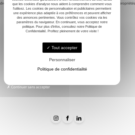
drone pour votre mariage
vente de propriétés
que les cookies d'analyse nous aident à comprendre comment vous
Navigation
l'utilisez. Les cookies de personnalisation et publicitaires permettent
une expérience plus adaptée à vos préférences et peuvent afficher
de
des annonces pertinentes. Vous contrôlez vos cookies via les
paramètres du navigateur. En continuant, vous acceptez notre
politique. Pour plus d'infos, consultez notre Politique de
l’article
Confidentialité. Profitez pleinement de votre visite !
Accueil
Immobilier
Tout accepter
Vue Aérienne
Personnaliser
Événementiels
Suivi de chantier
Politique de confidentialité
Modélisation 3D
Nos réalisations
Continuer sans accepter
Contact