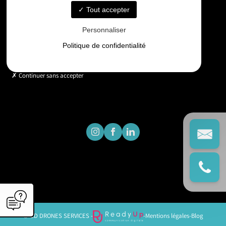
Tout accepter
Horaires
Personnaliser
Lundi - Vendredi : 9h - 18h
Politique de confidentialité
Continuer sans accepter
© GD DRONES SERVICES -
-
Mentions légales
-
Blog
';