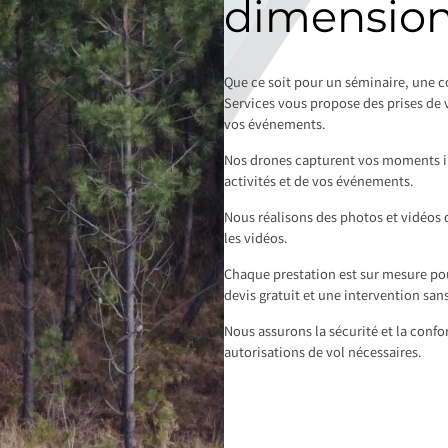
dimension 
Que ce soit pour un séminaire, une 
Services vous propose des prises de
vos événements.
Nos drones capturent vos moments im
activités et de vos événements.
Nous réalisons des photos et vidéos 
les vidéos.
Chaque prestation est sur mesure pou
devis gratuit et une intervention sa
Nous assurons la sécurité et la conf
autorisations de vol nécessaires.