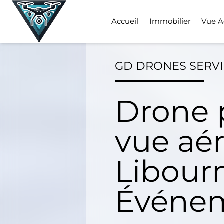
Skip
to
Accueil
Immobilier
Vue A
content
GD DRONES SERV
Drone 
vue aé
Libourn
Événem