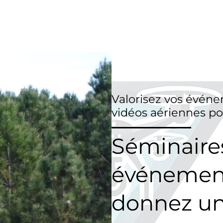
Valorisez vos événe
vidéos aériennes po
Séminaires
événement
donnez un