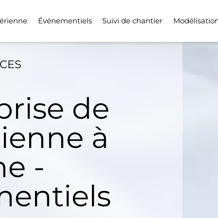
érienne
Événementiels
Suivi de chantier
Modélisatio
ICES
prise de
rienne à
e -
entiels