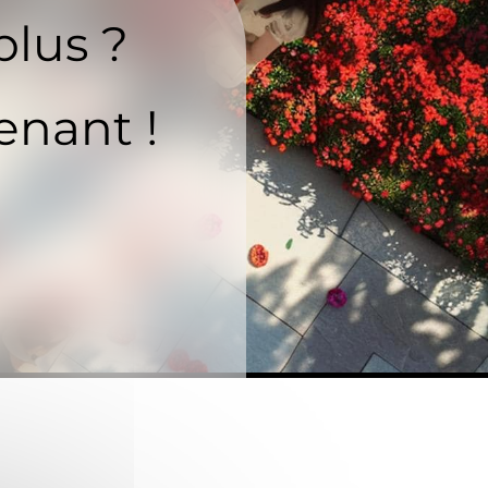
plus ?
enant !