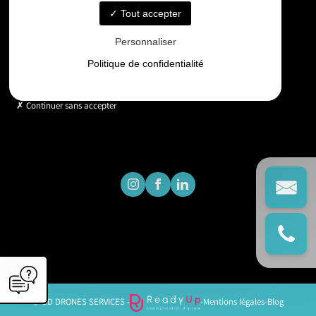
Tout accepter
Horaires
Personnaliser
Lundi - Vendredi : 9h - 18h
Politique de confidentialité
Continuer sans accepter
© GD DRONES SERVICES -
-
Mentions légales
-
Blog
';