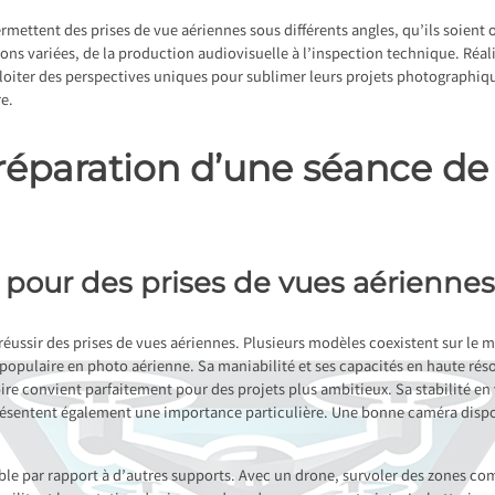
ermettent des prises de vue aériennes sous différents angles, qu’ils soient
ons variées, de la production audiovisuelle à l’inspection technique. Réali
loiter des perspectives uniques pour sublimer leurs projets photographiq
re.
réparation d’une séance de
 pour des prises de vues aérienne
réussir des prises de vues aériennes. Plusieurs modèles coexistent sur le m
opulaire en photo aérienne. Sa maniabilité et ses capacités en haute réso
re convient parfaitement pour des projets plus ambitieux. Sa stabilité en
présentent également une importance particulière. Une bonne caméra dispo
able par rapport à d’autres supports. Avec un drone, survoler des zones co