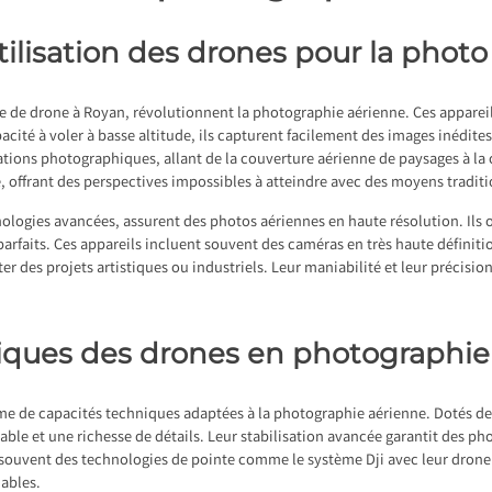
tilisation des drones pour la phot
te de drone à Royan
, révolutionnent la photographie aérienne. Ces apparei
cité à voler à basse altitude, ils capturent facilement des images inédites e
tions photographiques, allant de la couverture aérienne de paysages à la 
ve, offrant des perspectives impossibles à atteindre avec des moyens tradi
ologies avancées, assurent des photos aériennes en haute résolution. Ils o
 parfaits. Ces appareils incluent souvent des caméras en très haute définiti
des projets artistiques ou industriels. Leur maniabilité et leur précision
iques des drones en photographie
e de capacités techniques adaptées à la photographie aérienne. Dotés de
able et une richesse de détails. Leur stabilisation avancée garantit des p
 souvent des technologies de pointe comme le système Dji avec leur dron
uables.