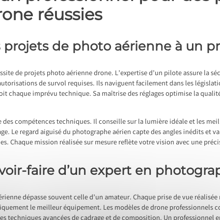
rone réussies
 projets de photo aérienne à un p
ussite de projets photo aérienne drone. L’expertise d’un pilote assure la sé
autorisations de survol requises. Ils naviguent facilement dans les législat
t chaque imprévu technique. Sa maîtrise des réglages optimise la qualité 
 des compétences techniques. Il conseille sur la lumière idéale et les mei
ge. Le regard aiguisé du photographe aérien capte des angles inédits et val
es. Chaque mission réalisée sur mesure reflète votre vision avec une préci
avoir-faire d’un expert en photogr
érienne dépasse souvent celle d’un amateur. Chaque prise de vue réalisée 
tiquement le meilleur équipement. Les modèles de drone professionnels c
des techniques avancées de cadrage et de composition. Un professionnel eng