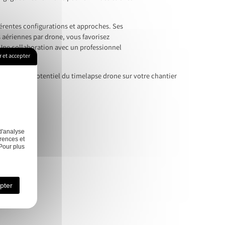
fférentes configurations et approches. Ses
 aériennes par drone, vous favorisez
. Une collaboration avec un professionnel
 et accepter
couvrez le potentiel du timelapse drone sur votre chantier
d'analyse
rences et
élisation
Nos
Contact
Pour plus
3D
réalisations
pter