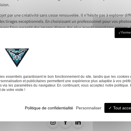
ision.
jet par une créativité sans cesse renouvelée. Il n’hésite pas à explorer di
s tirages exceptionnels. En choisissant un professionnel pour vos photos
 savoir-faire garantit des images dignes des plus grands reportages aériens
Fermer
 nouvelles perspectives.
one pour les entreprises
Next:
Dé
es essentiels garantissent le bon fonctionnement du site, tandis que les cookies 
sonnalisation et publicitaires permettent une expérience plus adaptée à vos préfé
Suivi de
Mod
Événementiels
 via les paramètres du navigateur. En continuant, vous acceptez notre politique. 
chantier
de votre visite !
Politique de confidentialité
Personnaliser
Tout acce