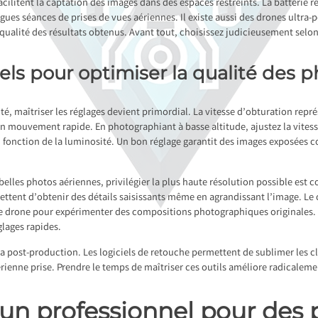
facilitent la captation des images dans des espaces restreints. La batterie 
es séances de prises de vues aériennes. Il existe aussi des drones ultra-p
 qualité des résultats obtenus. Avant tout, choisissez judicieusement selo
els pour optimiser la qualité des 
té, maîtriser les réglages devient primordial. La vitesse d’obturation repr
mouvement rapide. En photographiant à basse altitude, ajustez la vitesse
en fonction de la luminosité. Un bon réglage garantit des images exposées 
belles photos aériennes, privilégier la plus haute résolution possible est c
ettent d’obtenir des détails saisissants même en agrandissant l’image. Le c
r le drone pour expérimenter des compositions photographiques originales. 
lages rapides.
a post-production. Les logiciels de retouche permettent de sublimer les cl
rienne prise. Prendre le temps de maîtriser ces outils améliore radicaleme
d’un professionnel pour des