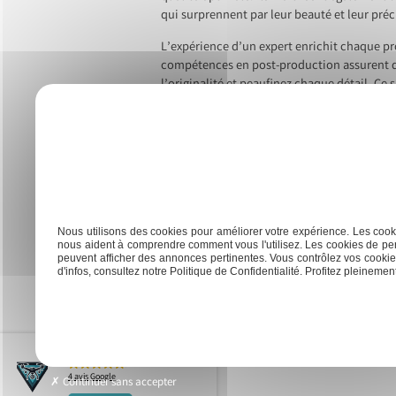
qui surprennent par leur beauté et leur préc
L’expérience d’un expert enrichit chaque pro
compétences en post-production assurent de
l’originalité et peaufinez chaque détail. Ce
pousse à l’exploration et à la découverte de
Previous:
Les avantages des prises de vue aériennes par dr
Navigation
de
l’article
Nous utilisons des cookies pour améliorer votre expérience. Les cooki
nous aident à comprendre comment vous l'utilisez. Les cookies de per
Vue
Accueil
Immobilier
peuvent afficher des annonces pertinentes. Vous contrôlez vos cookies
Aérienne
d'infos, consultez notre Politique de Confidentialité. Profitez pleinement 
GD Drones Services
/ 5
4 avis Google
Continuer sans accepter