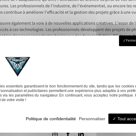
icie de l’adaptabilité qu’offre l’utilisation de drones. La prise de vue a
tures. Les professionnels de l’industrie, de l’événementiel, ou encore les 
s contribue à améliorer l’efficacité et la gestion des projets grâce à une v
ouvre également la voie à de nouvelles applications créatives. L’essor de 
uccès à ces technologies. Les professionnels développent des projets de 
ent les décisions importantes basées sur des données fiables. Piloter un dr
Fermer
rez l’expertise d’un seul professionnel, évitez de comparer des devis.
novations
es essentiels garantissent le bon fonctionnement du site, tandis que les cookies 
sonnalisation et publicitaires permettent une expérience plus adaptée à vos préfé
Suivi de
Mod
 via les paramètres du navigateur. En continuant, vous acceptez notre politique. 
Événementiels
chantier
de votre visite !
Politique de confidentialité
Personnaliser
Tout acce