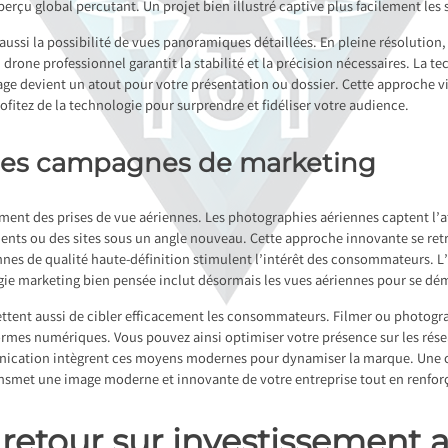
aperçu global percutant. Un projet bien illustré captive plus facilement les
 aussi la possibilité de vues panoramiques détaillées. En pleine résolution
n drone professionnel garantit la stabilité et la précision nécessaires. La 
e devient un atout pour votre présentation ou dossier. Cette approche visue
fitez de la technologie pour surprendre et fidéliser votre audience.
 des campagnes de marketing
nt des prises de vue aériennes. Les photographies aériennes captent l’att
nts ou des sites sous un angle nouveau. Cette approche innovante se re
nnes de qualité haute-définition stimulent l’intérêt des consommateurs. L’i
ie marketing bien pensée inclut désormais les vues aériennes pour se dé
ttent aussi de cibler efficacement les consommateurs. Filmer ou photogra
ormes numériques. Vous pouvez ainsi optimiser votre présence sur les résea
unication intègrent ces moyens modernes pour dynamiser la marque. Une
nsmet une image moderne et innovante de votre entreprise tout en renforç
retour sur investissement a