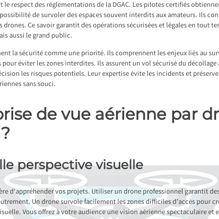
it le respect des réglementations de la DGAC. Les pilotes certifiés obtienne
possibilité de survoler des espaces souvent interdits aux amateurs. Ils co
des drones. Ce savoir garantit des opérations sécurisées et légales en tout 
is aussi le grand public.
nent la sécurité comme une priorité. Ils comprennent les enjeux liés au su
pour éviter les zones interdites. Ils assurent un vol sécurisé du décollage 
ision les risques potentiels. Leur expertise évite les incidents et préserve
ériennes sans souci.
se de vue aérienne par dr
 ?
le perspective visuelle
ère d’appréhender vos projets. Utiliser un drone professionnel garantit de
autrement. Un drone survole facilement les zones difficiles d’accès pour c
suelle. Vous offrez à votre audience une vision aérienne spectaculaire et