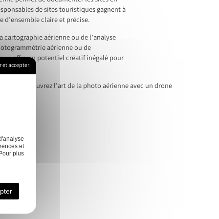
érienne permet de documenter les sites en
responsables de sites touristiques gagnent à
ue d’ensemble claire et précise.
la cartographie aérienne ou de l’analyse
photogrammétrie aérienne ou de
one offre un potentiel créatif inégalé pour
 et accepter
Next:
Découvrez l’art de la photo aérienne avec un drone
d'analyse
rences et
élisation
Nos
Pour plus
Contact
3D
réalisations
pter