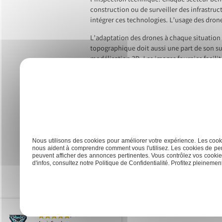
l’inspection technique. Chaque secteur bénéf
construction ou de surveiller des infrastruc
intégrer ces technologies. L’usage des drone
L’adaptation des drones à chaque situation 
topographique doit aussi une part de son s
modélisation 3D. Les images fournies facilit
de nombreux scénarios professionnels. Préfé
Previous:
Drone événementiel : tendances actuelles et in
Navigation
de
l’article
Nous utilisons des cookies pour améliorer votre expérience. Les cooki
nous aident à comprendre comment vous l'utilisez. Les cookies de per
Vue
peuvent afficher des annonces pertinentes. Vous contrôlez vos cookies
Accueil
Immobilier
Aérienne
d'infos, consultez notre Politique de Confidentialité. Profitez pleinement 
GD Drones Services
/ 5