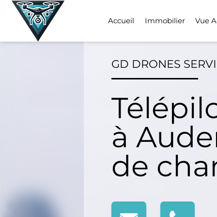
Skip
to
Accueil
Immobilier
Vue A
content
GD DRONES SERV
Télépil
à Auden
de cha