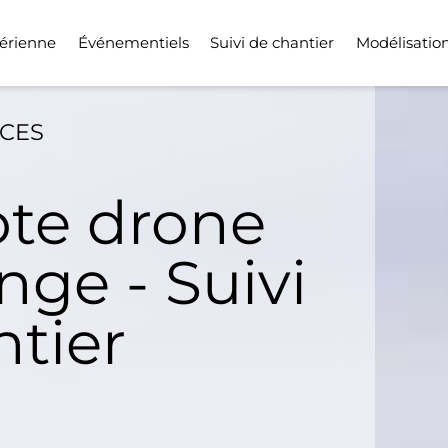
érienne
Événementiels
Suivi de chantier
Modélisatio
ICES
ote drone
ge - Suivi
ntier