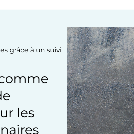
es grâce à un suivi
es comme
de
r les
naires