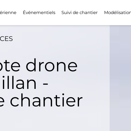
érienne
Événementiels
Suivi de chantier
Modélisatio
ICES
ote drone
illan -
e chantier