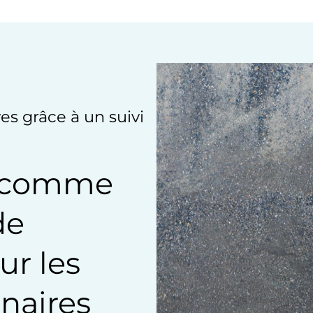
es grâce à un suivi
es comme
de
r les
naires