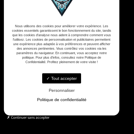
Adresse
Nous utilisons des cookies pour améliorer votre expérience. Les
33590 Vensac
cookies essentiels garantissent le bon fonctionnement du site, tandis
que les cookies d'analyse nous aident à comprendre comment vous
l'utilisez. Les cookies de personnalisation et publicitaires permettent
Téléphone
une expérience plus adaptée à vos préférences et peuvent afficher
des annonces pertinentes. Vous contrôlez vos cookies via les
06 33 48 35 75
paramètres du navigateur. En continuant, vous acceptez notre
politique. Pour plus d'infos, consultez notre Politique de
Confidentialité. Profitez pleinement de votre visite !
Email
contact@gd-drones-services.fr
Tout accepter
Personnaliser
Horaires
Politique de confidentialité
Lundi - Vendredi : 9h - 18h
Continuer sans accepter