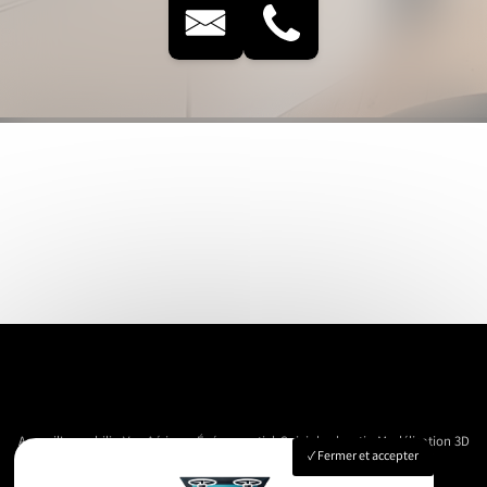
Accueil
Immobilier
Vue Aérienne
Événementiels
Suivi de chantier
Modélisation 3D
Fermer et accepter
Nos réalisations
Contact