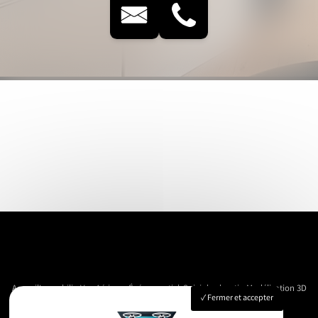
Accueil
Immobilier
Vue Aérienne
Événementiels
Suivi de chantier
Modélisation 3D
Fermer et accepter
Nos réalisations
Contact