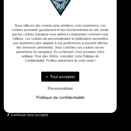
Adresse
Nous utilisons des cookies pour améliorer votre expérience. Les
33590 Vensac
cookies essentiels garantissent le bon fonctionnement du site, tandis
que les cookies d'analyse nous aident à comprendre comment vous
l'utilisez. Les cookies de personnalisation et publicitaires permettent
Téléphone
une expérience plus adaptée à vos préférences et peuvent afficher
des annonces pertinentes. Vous contrôlez vos cookies via les
06 33 48 35 75
paramètres du navigateur. En continuant, vous acceptez notre
politique. Pour plus d'infos, consultez notre Politique de
Confidentialité. Profitez pleinement de votre visite !
Email
contact@gd-drones-services.fr
Tout accepter
Personnaliser
Horaires
Politique de confidentialité
Lundi - Vendredi : 9h - 18h
Continuer sans accepter