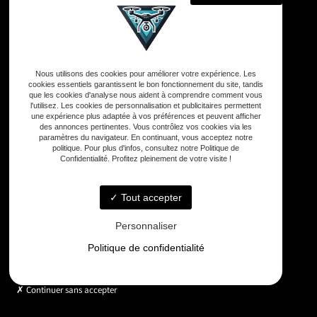
Adresse
Nous utilisons des cookies pour améliorer votre expérience. Les
33590 Vensac
cookies essentiels garantissent le bon fonctionnement du site, tandis
que les cookies d'analyse nous aident à comprendre comment vous
l'utilisez. Les cookies de personnalisation et publicitaires permettent
une expérience plus adaptée à vos préférences et peuvent afficher
Téléphone
des annonces pertinentes. Vous contrôlez vos cookies via les
06 33 48 35 75
paramètres du navigateur. En continuant, vous acceptez notre
politique. Pour plus d'infos, consultez notre Politique de
Confidentialité. Profitez pleinement de votre visite !
Email
contact@gd-drones-services.fr
Tout accepter
Personnaliser
Horaires
Politique de confidentialité
Lundi - Vendredi : 9h - 18h
Continuer sans accepter