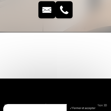
Accueil
Immobilier
Vue Aérienne
Événementiels
Suivi de chantier
Modélisation 3D
Fermer et accepter
Nos réalisations
Contact