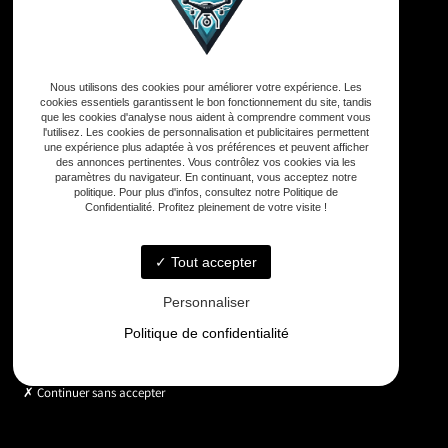
Adresse
Nous utilisons des cookies pour améliorer votre expérience. Les
33590 Vensac
cookies essentiels garantissent le bon fonctionnement du site, tandis
que les cookies d'analyse nous aident à comprendre comment vous
l'utilisez. Les cookies de personnalisation et publicitaires permettent
Téléphone
une expérience plus adaptée à vos préférences et peuvent afficher
des annonces pertinentes. Vous contrôlez vos cookies via les
06 33 48 35 75
paramètres du navigateur. En continuant, vous acceptez notre
politique. Pour plus d'infos, consultez notre Politique de
Confidentialité. Profitez pleinement de votre visite !
Email
contact@gd-drones-services.fr
Tout accepter
Personnaliser
Horaires
Politique de confidentialité
Lundi - Vendredi : 9h - 18h
Continuer sans accepter