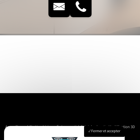
Accueil
Immobilier
Vue Aérienne
Événementiels
Suivi de chantier
Modélisation 3D
Fermer et accepter
Nos réalisations
Contact