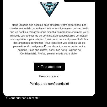
Adresse
Nous utilisons des cookies pour améliorer votre expérience. Les
33590 Vensac
cookies essentiels garantissent le bon fonctionnement du site, tandis
que les cookies d'analyse nous aident à comprendre comment vous
l'utilisez. Les cookies de personnalisation et publicitaires permettent
une expérience plus adaptée à vos préférences et peuvent afficher
Téléphone
des annonces pertinentes. Vous contrôlez vos cookies via les
06 33 48 35 75
paramètres du navigateur. En continuant, vous acceptez notre
politique. Pour plus d'infos, consultez notre Politique de
Confidentialité. Profitez pleinement de votre visite !
Email
contact@gd-drones-services.fr
Tout accepter
Personnaliser
Horaires
Politique de confidentialité
Lundi - Vendredi : 9h - 18h
Continuer sans accepter