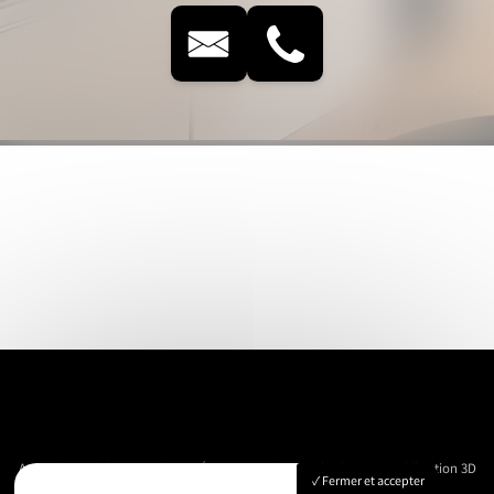
Accueil
Immobilier
Vue Aérienne
Événementiels
Suivi de chantier
Modélisation 3D
Fermer et accepter
Nos réalisations
Contact