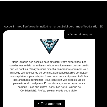
Accueil
Immobilier
Vue Aérienne
Événementiels
Suivi de chantier
Modélisation 3D
Nos réalisations
Contact
Fermer et accepter
Adresse
33590 Vensac
Nous utilisons des cookies pour améliorer votre expérience. Les
cookies essentiels garantissent le bon fonctionnement du site, tandis
que les cookies d'analyse nous aident à comprendre comment vous
Téléphone
l'utilisez. Les cookies de personnalisation et publicitaires permettent
une expérience plus adaptée à vos préférences et peuvent afficher
06 33 48 35 75
des annonces pertinentes. Vous contrôlez vos cookies via les
paramètres du navigateur. En continuant, vous acceptez notre
politique. Pour plus d'infos, consultez notre Politique de
Confidentialité. Profitez pleinement de votre visite !
Email
contact@gd-drones-services.fr
Tout accepter