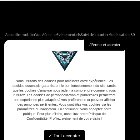
Accueil
Immobilier
Vue Aérienne
Événementiels
Suivi de chantier
Modélisation 3D
Nos réalisations
Contact
Fermer et accepter
Adresse
33590 Vensac
Nous utilisons des cookies pour améliorer votre expérience. Les
cookies essentiels garantissent le bon fonctionnement du site, tandis
que les cookies d'analyse nous aident à comprendre comment vous
Téléphone
l'utilisez. Les cookies de personnalisation et publicitaires permettent
une expérience plus adaptée à vos préférences et peuvent afficher
06 33 48 35 75
des annonces pertinentes. Vous contrôlez vos cookies via les
paramètres du navigateur. En continuant, vous acceptez notre
politique. Pour plus d'infos, consultez notre Politique de
Confidentialité. Profitez pleinement de votre visite !
Email
contact@gd-drones-services.fr
Tout accepter