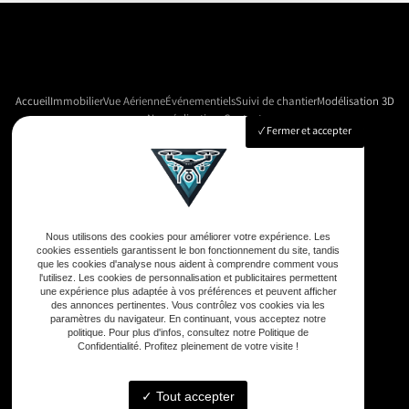
Accueil
Immobilier
Vue Aérienne
Événementiels
Suivi de chantier
Modélisation 3D
Nos réalisations
Contact
Fermer et accepter
Adresse
33590 Vensac
Nous utilisons des cookies pour améliorer votre expérience. Les
cookies essentiels garantissent le bon fonctionnement du site, tandis
que les cookies d'analyse nous aident à comprendre comment vous
Téléphone
l'utilisez. Les cookies de personnalisation et publicitaires permettent
une expérience plus adaptée à vos préférences et peuvent afficher
06 33 48 35 75
des annonces pertinentes. Vous contrôlez vos cookies via les
paramètres du navigateur. En continuant, vous acceptez notre
politique. Pour plus d'infos, consultez notre Politique de
Confidentialité. Profitez pleinement de votre visite !
Email
contact@gd-drones-services.fr
Tout accepter