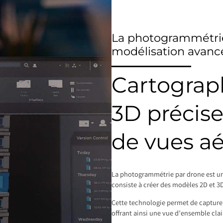
La photogrammétrie
modélisation avanc
Cartograp
3D précise
de vues a
La photogrammétrie par drone est u
consiste à créer des modèles 2D et 3D
Cette technologie permet de capture
offrant ainsi une vue d’ensemble clair