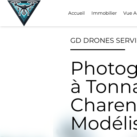
Skip
to
Accueil
Immobilier
Vue A
content
GD DRONES SERV
Photog
à Tonn
Charen
Modéli