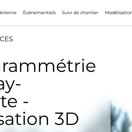
érienne
Événementiels
Suivi de chantier
Modélisatio
ICES
rammétrie
ay-
te -
sation 3D