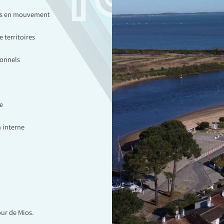
ces en mouvement
 territoires
ionnels
e
 interne
our de Mios.