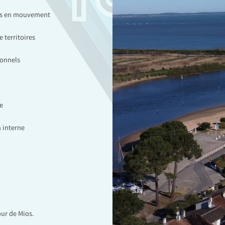
ces en mouvement
 territoires
ionnels
e
 interne
our de Mios.