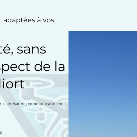
et adaptées à vos
té, sans
spect de la
iort
ir, valorisation, communication ou
s