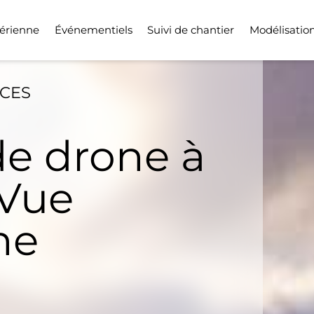
érienne
Événementiels
Suivi de chantier
Modélisatio
ICES
de drone à
 Vue
ne