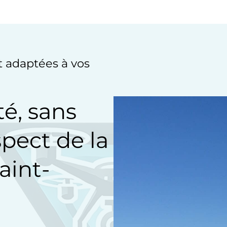
et adaptées à vos
té, sans
spect de la
aint-