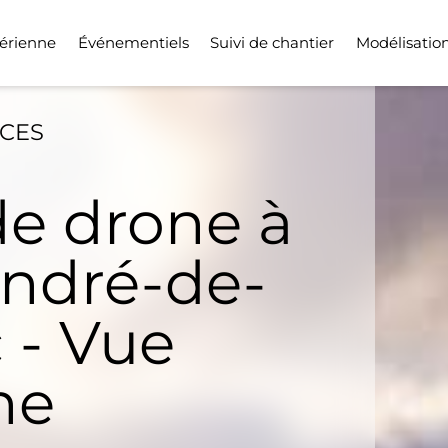
érienne
Événementiels
Suivi de chantier
Modélisatio
ICES
de drone à
André-de-
 - Vue
ne