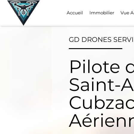
Skip
to
Accueil
Immobilier
Vue A
content
GD DRONES SERV
Pilote 
Saint-
Cubzac
Aérien