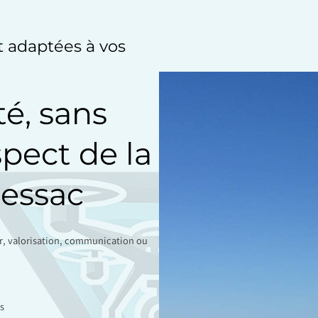
et adaptées à vos
té, sans
spect de la
Pessac
ir, valorisation, communication ou
s