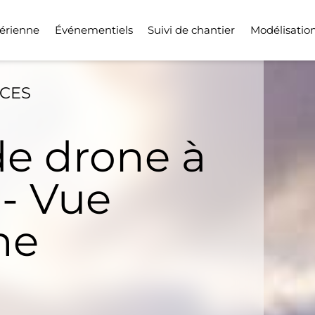
érienne
Événementiels
Suivi de chantier
Modélisatio
ICES
de drone à
 - Vue
ne