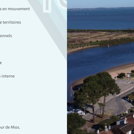
ces en mouvement
 territoires
ionnels
e
 interne
our de Mios.