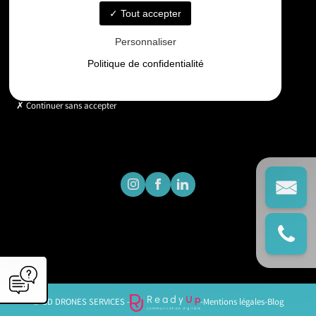
Tout accepter
Horaires
Personnaliser
Lundi - Vendredi : 9h - 18h
Politique de confidentialité
Continuer sans accepter
© GD DRONES SERVICES -
-
Mentions légales
-
Blog
';