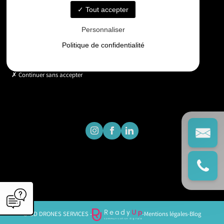
Tout accepter
Horaires
Personnaliser
Lundi - Vendredi : 9h - 18h
Politique de confidentialité
Continuer sans accepter
© GD DRONES SERVICES -
-
Mentions légales
-
Blog
';