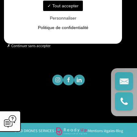
Tout accepter
Horaires
Personnaliser
Lundi - Vendredi : 9h - 18h
Politique de confidentialité
Continuer sans accepter
© GD DRONES SERVICES -
-
Mentions légales
-
Blog
';