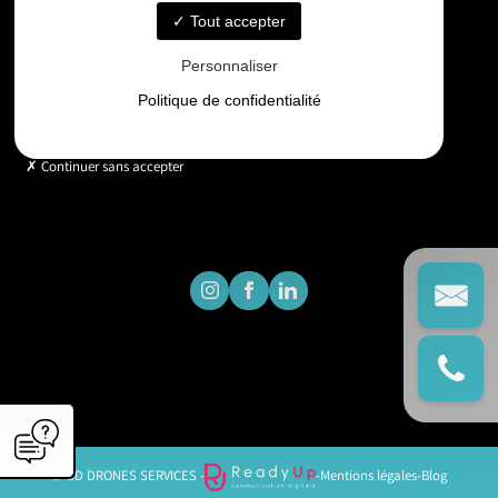
Tout accepter
Horaires
Personnaliser
Lundi - Vendredi : 9h - 18h
Politique de confidentialité
Continuer sans accepter
© GD DRONES SERVICES -
-
Mentions légales
-
Blog
';