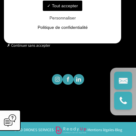
Tout accepter
Horaires
Personnaliser
Lundi - Vendredi : 9h - 18h
Politique de confidentialité
Continuer sans accepter
© GD DRONES SERVICES -
-
Mentions légales
-
Blog
';