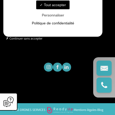
Tout accepter
Horaires
Personnaliser
Lundi - Vendredi : 9h - 18h
Politique de confidentialité
Continuer sans accepter
© GD DRONES SERVICES -
-
Mentions légales
-
Blog
';