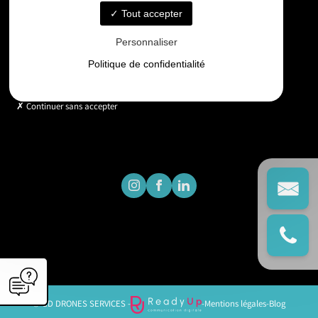
Tout accepter
Horaires
Personnaliser
Lundi - Vendredi : 9h - 18h
Politique de confidentialité
Continuer sans accepter
© GD DRONES SERVICES -
-
Mentions légales
-
Blog
';