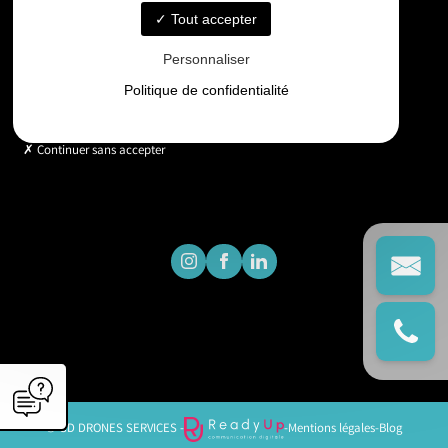
Tout accepter
Horaires
Personnaliser
Lundi - Vendredi : 9h - 18h
Politique de confidentialité
Continuer sans accepter
© GD DRONES SERVICES -
-
Mentions légales
-
Blog
';