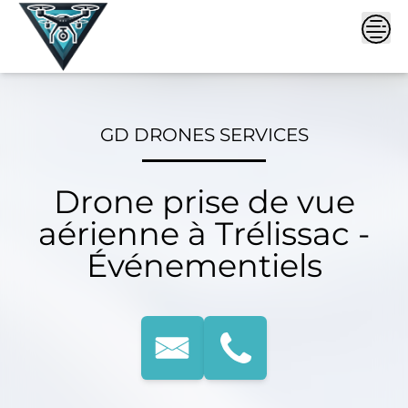
Skip
to
content
GD DRONES SERVICES
Drone prise de vue
aérienne à Trélissac -
Événementiels