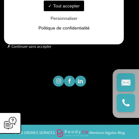
Tout accepter
Horaires
Personnaliser
Lundi - Vendredi : 9h - 18h
Politique de confidentialité
Continuer sans accepter
© GD DRONES SERVICES -
-
Mentions légales
-
Blog
';