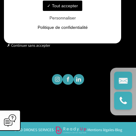
Tout accepter
Horaires
Personnaliser
Lundi - Vendredi : 9h - 18h
Politique de confidentialité
Continuer sans accepter
© GD DRONES SERVICES -
-
Mentions légales
-
Blog
';