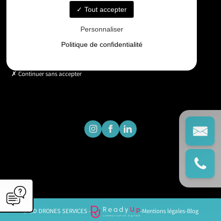
Tout accepter
Horaires
Personnaliser
Lundi - Vendredi : 9h - 18h
Politique de confidentialité
Continuer sans accepter
© GD DRONES SERVICES -
-
Mentions légales
-
Blog
';