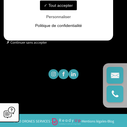
Tout accepter
Horaires
Personnaliser
Lundi - Vendredi : 9h - 18h
Politique de confidentialité
Continuer sans accepter
© GD DRONES SERVICES -
-
Mentions légales
-
Blog
';