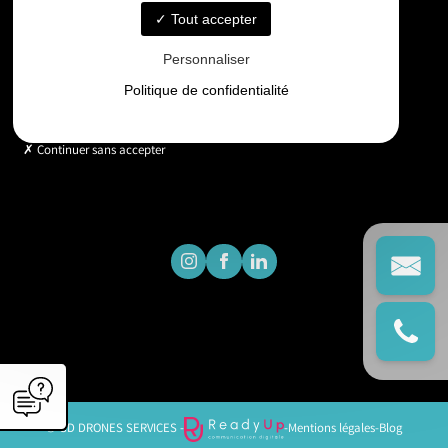
Tout accepter
Horaires
Personnaliser
Lundi - Vendredi : 9h - 18h
Politique de confidentialité
Continuer sans accepter
© GD DRONES SERVICES -
-
Mentions légales
-
Blog
';