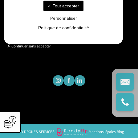
Tout accepter
Horaires
Personnaliser
Lundi - Vendredi : 9h - 18h
Politique de confidentialité
Continuer sans accepter
© GD DRONES SERVICES -
-
Mentions légales
-
Blog
';