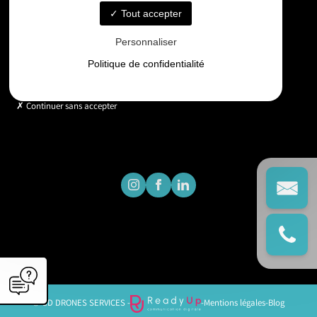
Tout accepter
Horaires
Personnaliser
Lundi - Vendredi : 9h - 18h
Politique de confidentialité
Continuer sans accepter
© GD DRONES SERVICES -
-
Mentions légales
-
Blog
';