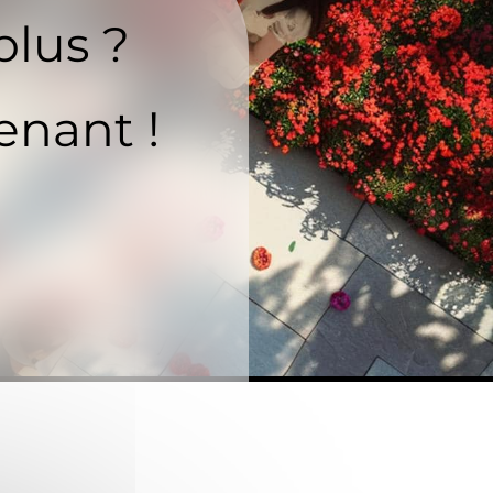
plus ?
enant !