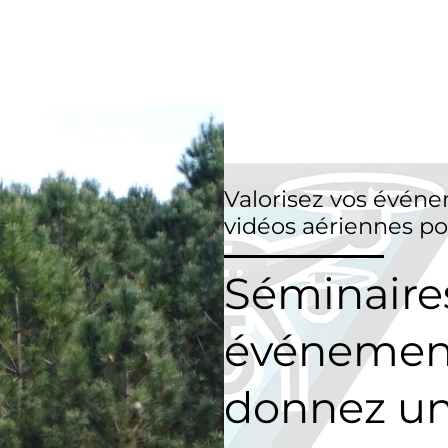
Valorisez vos événe
vidéos aériennes po
Séminaires
événement
donnez un