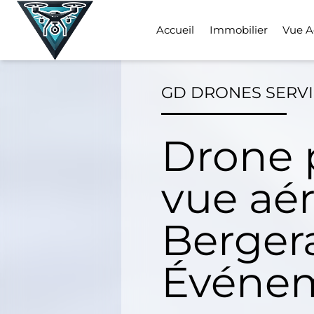
Skip
to
Accueil
Immobilier
Vue A
content
GD DRONES SERV
Drone 
vue aé
Bergera
Événem