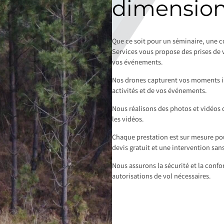
dimension 
Que ce soit pour un séminaire, une 
Services vous propose des prises de
vos événements.
Nos drones capturent vos moments im
activités et de vos événements.
Nous réalisons des photos et vidéos 
les vidéos.
Chaque prestation est sur mesure pou
devis gratuit et une intervention sa
Nous assurons la sécurité et la conf
autorisations de vol nécessaires.