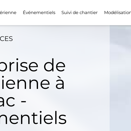
érienne
Événementiels
Suivi de chantier
Modélisatio
ICES
prise de
rienne à
c -
entiels