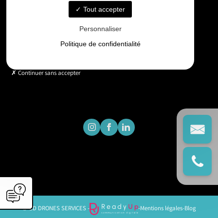
Tout accepter
Horaires
Personnaliser
Lundi - Vendredi : 9h - 18h
Politique de confidentialité
Continuer sans accepter
© GD DRONES SERVICES -
-
Mentions légales
-
Blog
';