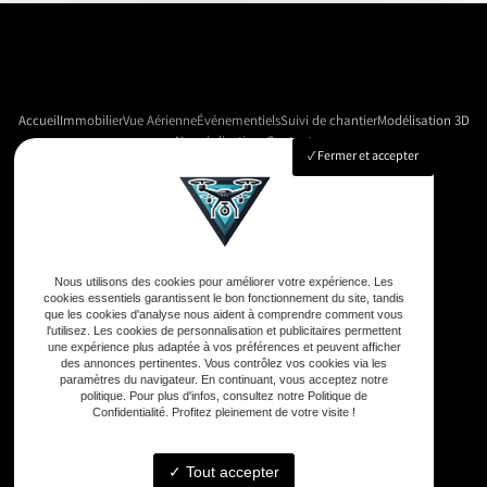
Accueil
Immobilier
Vue Aérienne
Événementiels
Suivi de chantier
Modélisation 3D
Nos réalisations
Contact
Fermer et accepter
Adresse
33590 Vensac
Nous utilisons des cookies pour améliorer votre expérience. Les
cookies essentiels garantissent le bon fonctionnement du site, tandis
que les cookies d'analyse nous aident à comprendre comment vous
Téléphone
l'utilisez. Les cookies de personnalisation et publicitaires permettent
une expérience plus adaptée à vos préférences et peuvent afficher
06 33 48 35 75
des annonces pertinentes. Vous contrôlez vos cookies via les
paramètres du navigateur. En continuant, vous acceptez notre
politique. Pour plus d'infos, consultez notre Politique de
Confidentialité. Profitez pleinement de votre visite !
Email
contact@gd-drones-services.fr
Tout accepter