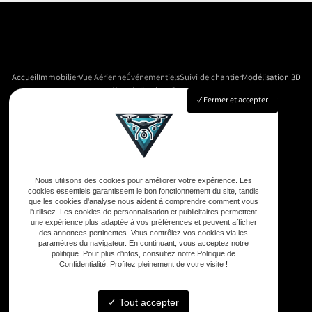
Accueil
Immobilier
Vue Aérienne
Événementiels
Suivi de chantier
Modélisation 3D
Nos réalisations
Contact
Fermer et accepter
Adresse
33590 Vensac
Nous utilisons des cookies pour améliorer votre expérience. Les
cookies essentiels garantissent le bon fonctionnement du site, tandis
que les cookies d'analyse nous aident à comprendre comment vous
Téléphone
l'utilisez. Les cookies de personnalisation et publicitaires permettent
une expérience plus adaptée à vos préférences et peuvent afficher
06 33 48 35 75
des annonces pertinentes. Vous contrôlez vos cookies via les
paramètres du navigateur. En continuant, vous acceptez notre
politique. Pour plus d'infos, consultez notre Politique de
Confidentialité. Profitez pleinement de votre visite !
Email
contact@gd-drones-services.fr
Tout accepter