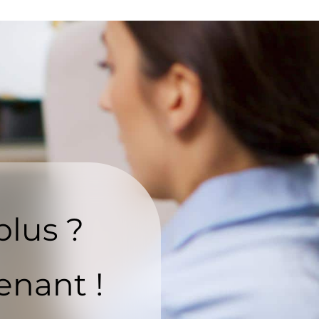
plus ?
enant !