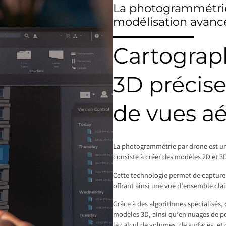
La photogrammétrie
modélisation avanc
Cartograp
3D précise
de vues a
La photogrammétrie par drone est u
consiste à créer des modèles 2D et 3D
Cette technologie permet de capture
offrant ainsi une vue d’ensemble clair
Grâce à des algorithmes spécialisés,
modèles 3D, ainsi qu’en nuages de poi