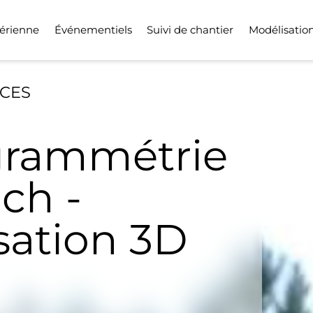
érienne
Événementiels
Suivi de chantier
Modélisatio
ICES
rammétrie
ich -
sation 3D