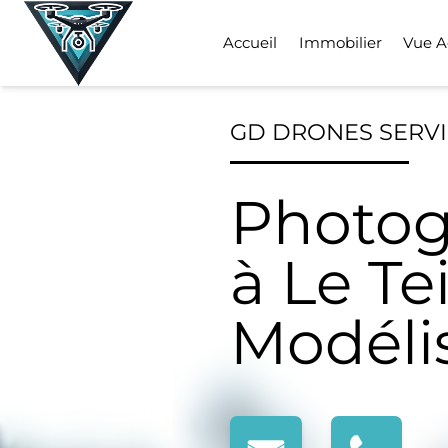
Skip
to
Accueil
Immobilier
Vue A
content
GD DRONES SERV
Photog
à Le Te
Modéli