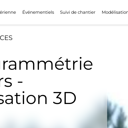
érienne
Événementiels
Suivi de chantier
Modélisatio
ICES
rammétrie
s -
sation 3D