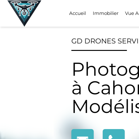
Skip
to
Accueil
Immobilier
Vue A
content
GD DRONES SERV
Photog
à Cahor
Modéli