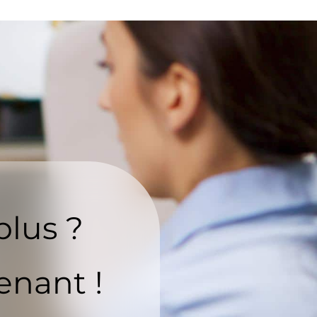
plus ?
enant !