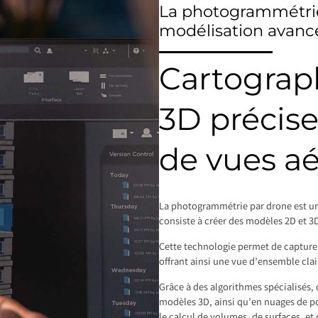
La photogrammétrie
modélisation avanc
Cartograp
3D précise
de vues a
La photogrammétrie par drone est u
consiste à créer des modèles 2D et 3D
Cette technologie permet de capture
offrant ainsi une vue d’ensemble clair
Grâce à des algorithmes spécialisés,
modèles 3D, ainsi qu’en nuages de poi